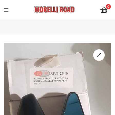
0
Morelli
Moto
🔍