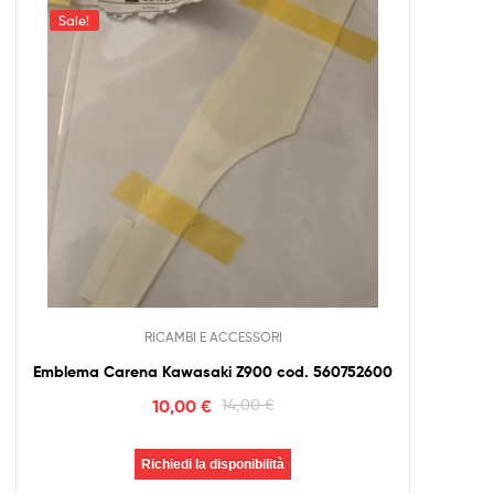
Sale!
RICAMBI E ACCESSORI
Emblema Carena Kawasaki Z900 cod. 560752600
10,00
€
14,00
€
Richiedi la disponibilità