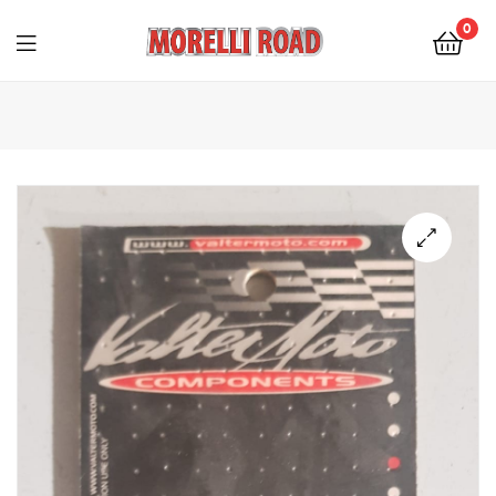
0
Morelli
Moto
🔍