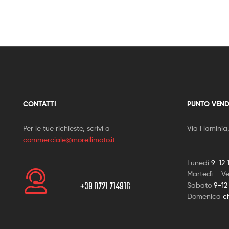
CONTATTI
PUNTO VEND
Per le tue richieste, scrivi a
Via Flaminia
commerciale@morellimoto.it
Lunedì
9-12 
Martedì – V
+39 0721 714916
Sabato
9-12
Domenica
c