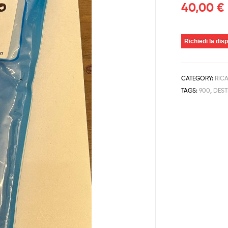
40,00
€
Richiedi la disp
CATEGORY:
RIC
TAGS:
900
,
DES