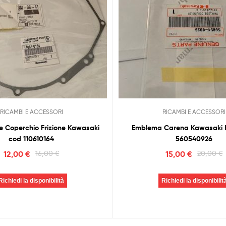
RICAMBI E ACCESSORI
RICAMBI E ACCESSORI
e Coperchio Frizione Kawasaki
Emblema Carena Kawasaki 
cod 110610164
560540926
12,00
€
16,00
€
15,00
€
20,00
€
Richiedi la disponibilità
Richiedi la disponibilit