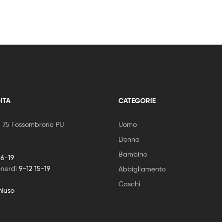
ITA
CATEGORIE
, 75 Fossombrone PU
Uomo
Donna
Bambino
16-19
enerdì
9-12 15-19
Abbigliamento
Caschi
hiuso