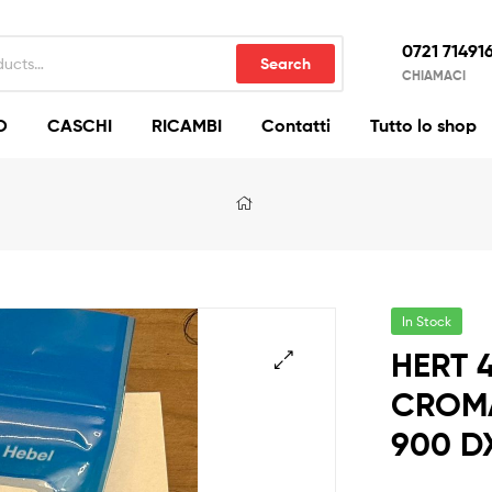
0721 71491
Search
CHIAMACI
O
CASCHI
RICAMBI
Contatti
Tutto lo shop
In Stock
HERT 
CROM
🔍
900 D