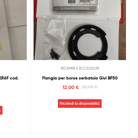
RICAMBI E ACCESSORI
ER6F cod.
Flangia per borse serbatoio Givi BF50
12,00
€
20,00
€
Richiedi la disponibilità
à