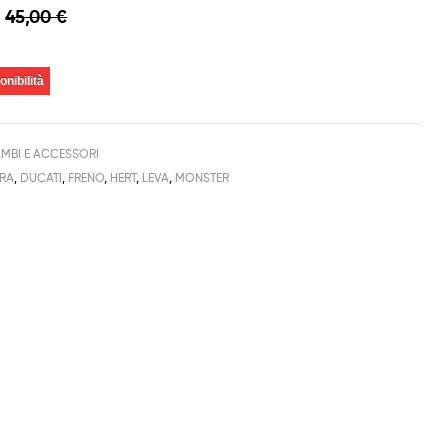
45,00
€
onibilità
AMBI E ACCESSORI
TRA
,
DUCATI
,
FRENO
,
HERT
,
LEVA
,
MONSTER