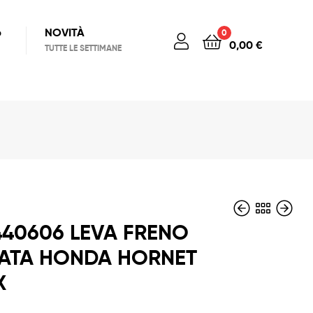
6
NOVITÀ
0
0,00
€
TUTTE LE SETTIMANE
440606 LEVA FRENO
ATA HONDA HORNET
X
40,00
15,00
€
€