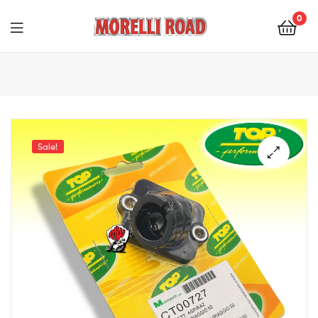
0
Morelli
Moto
Sale!
🔍