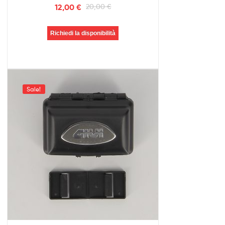
12,00
€
20,00
€
Richiedi la disponibilità
Sale!