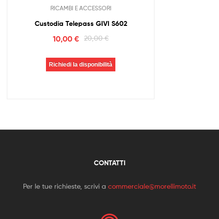
RICAMBI E ACCESSORI
Custodia Telepass GIVI S602
10,00
€
20,00
€
Richiedi la disponibilità
CONTATTI
Per le tue richieste, scrivi a
commerciale@morellimoto.it