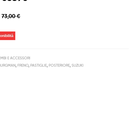
73,00
€
onibilità
AMBI E ACCESSORI
BURGMAN
,
FRENO
,
PASTIGLIE
,
POSTERIORE
,
SUZUKI