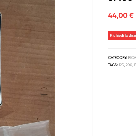
44,00
€
Richiedi la disp
CATEGORY:
RIC
TAGS:
125
,
200
,