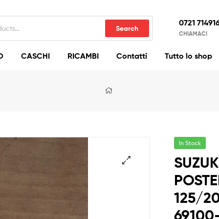
0721 71491
Search
CHIAMACI
O
CASCHI
RICAMBI
Contatti
Tutto lo shop
In Stock
SUZUK
POSTE
🔍
125/20
69100