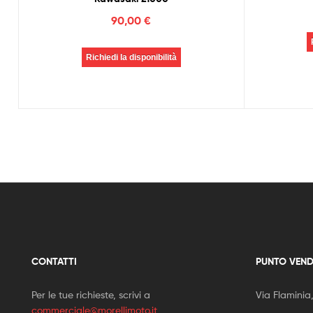
90,00
€
Richiedi la disponibilità
CONTATTI
PUNTO VEND
Per le tue richieste, scrivi a
Via Flaminia
commerciale@morellimoto.it