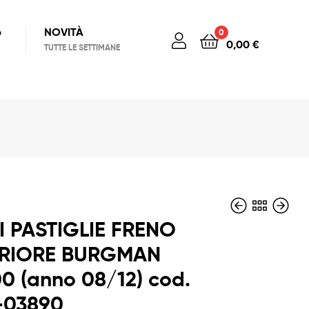
6
NOVITÀ
0
0,00
€
TUTTE LE SETTIMANE
I PASTIGLIE FRENO
RIORE BURGMAN
0 (anno 08/12) cod.
18,50
74,00
€
€
11,00
45,00
€
€
-03890