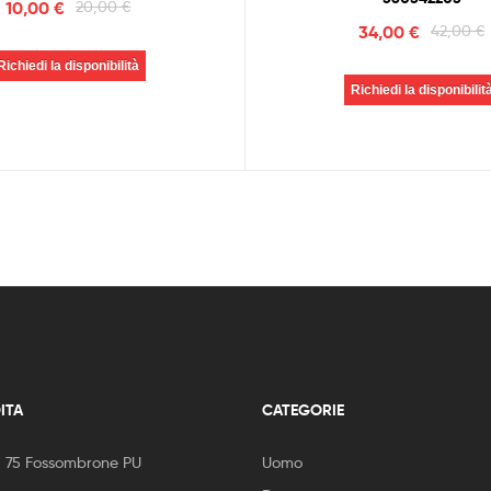
10,00
€
20,00
€
34,00
€
42,00
€
Richiedi la disponibilità
Richiedi la disponibilit
ITA
CATEGORIE
, 75 Fossombrone PU
Uomo