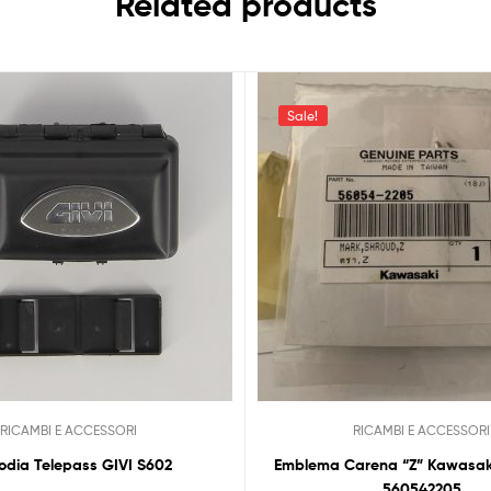
Related products
Sale!
RICAMBI E ACCESSORI
RICAMBI E ACCESSORI
odia Telepass GIVI S602
Emblema Carena “Z” Kawasak
560542205