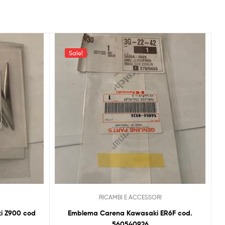
Sale!
RICAMBI E ACCESSORI
i Z900 cod
Emblema Carena Kawasaki ER6F cod.
560540926