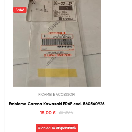
Sale!
RICAMBI E ACCESSORI
Emblema Carena Kawasaki ER6F cod. 560540926
15,00
€
20,00
€
Richiedi la disponibilità