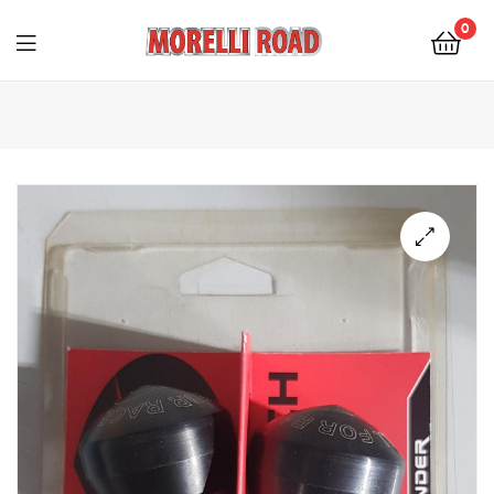
0
Morelli
Moto
🔍