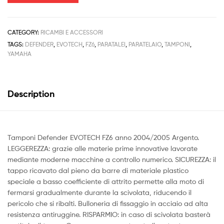
CATEGORY:
RICAMBI E ACCESSORI
TAGS:
DEFENDER
,
EVOTECH
,
FZ6
,
PARATALEI
,
PARATELAIO
,
TAMPONI
,
YAMAHA
Description
Tamponi Defender EVOTECH FZ6 anno 2004/2005 Argento.
LEGGEREZZA: grazie alle materie prime innovative lavorate
mediante moderne macchine a controllo numerico. SICUREZZA: il
tappo ricavato dal pieno da barre di materiale plastico
speciale a basso coefficiente di attrito permette alla moto di
fermarsi gradualmente durante la scivolata, riducendo il
pericolo che si ribalti. Bulloneria di fissaggio in acciaio ad alta
resistenza antiruggine. RISPARMIO: in caso di scivolata basterà