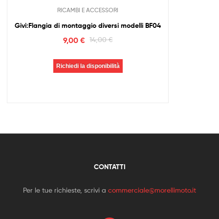
RICAMBI E ACCESSORI
Givi:Flangia di montaggio diversi modelli BF04
9,00
€
14,00
€
Richiedi la disponibilità
CONTATTI
Per le tue richieste, scrivi a
commerciale@morellimoto.it