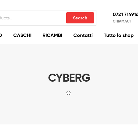
0721 71491
Search
CHIAMACI
O
CASCHI
RICAMBI
Contatti
Tutto lo shop
CYBERG