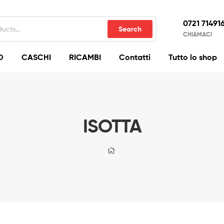
0721 71491
Search
CHIAMACI
O
CASCHI
RICAMBI
Contatti
Tutto lo shop
ISOTTA