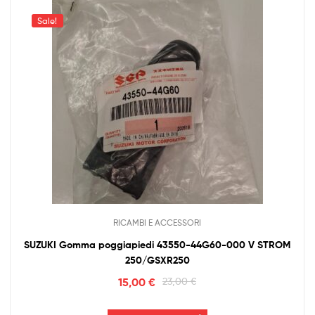
Sale!
RICAMBI E ACCESSORI
SUZUKI Gomma poggiapiedi 43550-44G60-000 V STROM
250/GSXR250
15,00
€
23,00
€