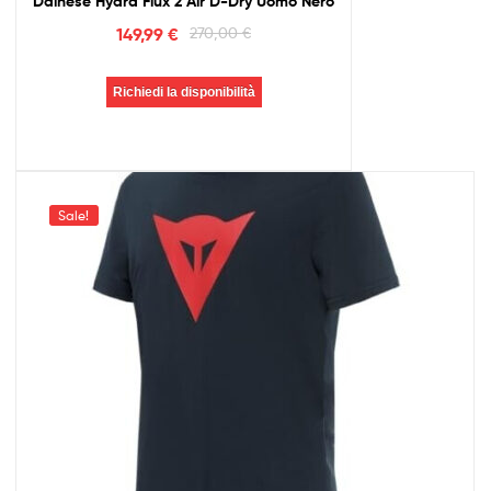
Dainese Hydra Flux 2 Air D-Dry Uomo Nero
149,99
€
270,00
€
Richiedi la disponibilità
Sale!