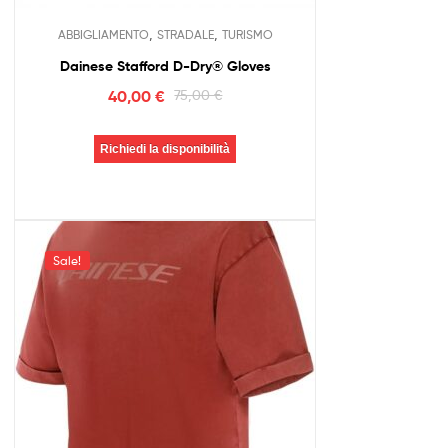
,
,
ABBIGLIAMENTO
STRADALE
TURISMO
Dainese Stafford D-Dry® Gloves
40,00
€
75,00
€
Richiedi la disponibilità
Sale!