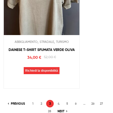
,
,
ABBIGLIAMENTO
STRADALE
TURISMO
DAINESE T-SHIRT SFUMATA VERDE OLIVA
34,00
€
52,00
€
Richiedi la disponibilità
PREVIOUS
1
2
3
4
5
6
…
26
27
28
NEXT