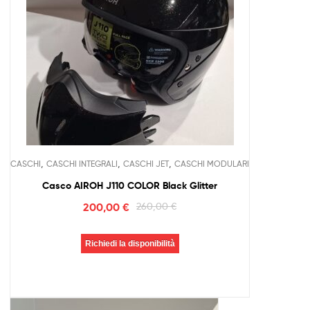
,
,
,
CASCHI
CASCHI INTEGRALI
CASCHI JET
CASCHI MODULARI
Casco AIROH J110 COLOR Black Glitter
200,00
€
260,00
€
Richiedi la disponibilità