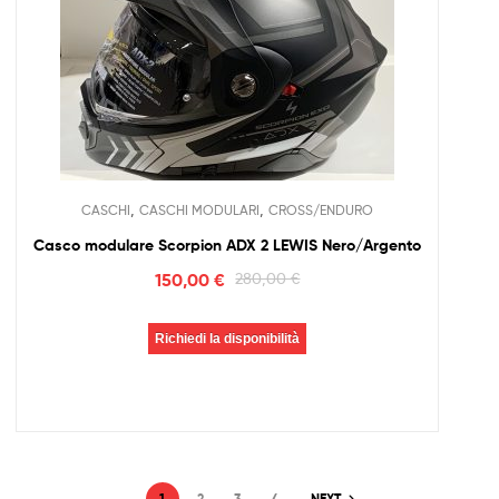
,
,
CASCHI
CASCHI MODULARI
CROSS/ENDURO
Casco modulare Scorpion ADX 2 LEWIS Nero/Argento
150,00
€
280,00
€
Richiedi la disponibilità
1
2
3
4
NEXT