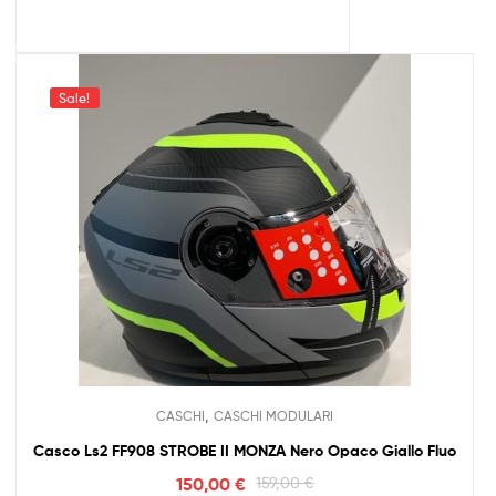
Sale!
,
CASCHI
CASCHI MODULARI
Casco Ls2 FF908 STROBE II MONZA Nero Opaco Giallo Fluo
150,00
€
159,00
€