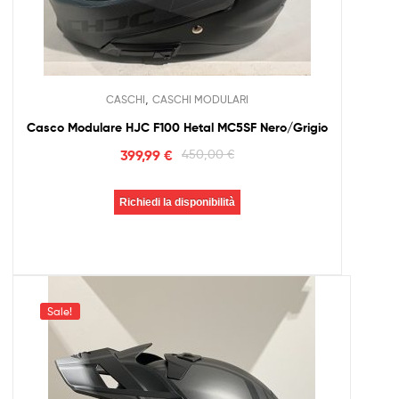
,
CASCHI
CASCHI MODULARI
Casco Modulare HJC F100 Hetal MC5SF Nero/Grigio
399,99
€
450,00
€
Richiedi la disponibilità
Sale!