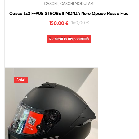
,
CASCHI
CASCHI MODULARI
Casco Ls2 FF908 STROBE II MONZA Nero Opaco Rosso Fluo
150,00
€
160,00
€
Richiedi la disponibilità
Sale!