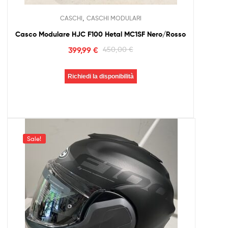
,
CASCHI
CASCHI MODULARI
Casco Modulare HJC F100 Hetal MC1SF Nero/Rosso
399,99
€
450,00
€
Richiedi la disponibilità
Sale!