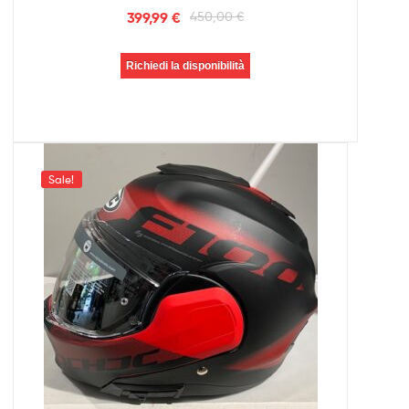
399,99
€
450,00
€
Richiedi la disponibilità
Sale!