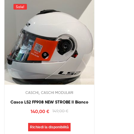
Sale!
,
CASCHI
CASCHI MODULARI
Casco LS2 FF908 NEW STROBE II Bianco
140,00
€
149,00
€
Richiedi la disponibilità