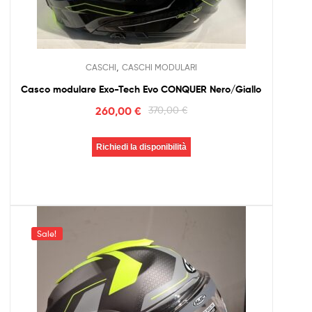
,
CASCHI
CASCHI MODULARI
Casco modulare Exo-Tech Evo CONQUER Nero/Giallo
260,00
€
370,00
€
Richiedi la disponibilità
Sale!