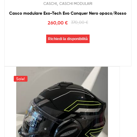
,
CASCHI
CASCHI MODULARI
Casco modulare Exo-Tech Evo Conquer Nero opaco/Rosso
260,00
€
370,00
€
Richiedi la disponibilità
Sale!