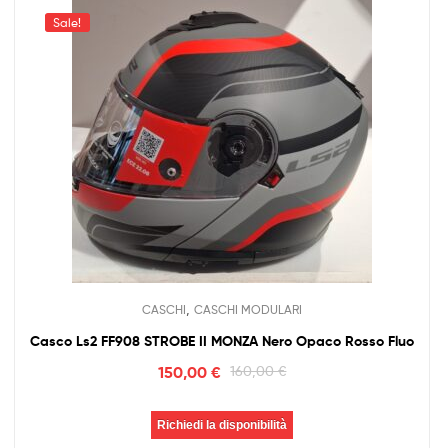
Sale!
,
CASCHI
CASCHI MODULARI
Casco Ls2 FF908 STROBE II MONZA Nero Opaco Rosso Fluo
150,00
€
160,00
€
Richiedi la disponibilità