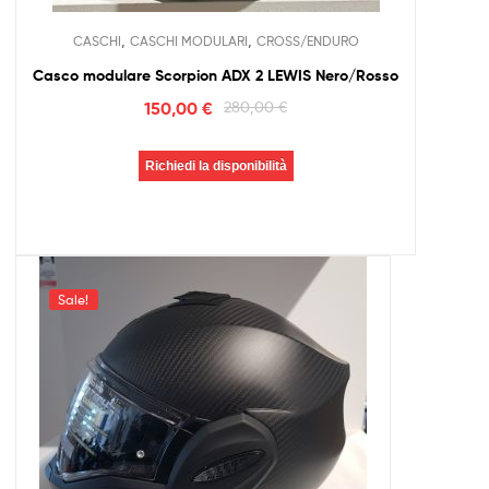
,
,
CASCHI
CASCHI MODULARI
CROSS/ENDURO
Casco modulare Scorpion ADX 2 LEWIS Nero/Rosso
150,00
€
280,00
€
Richiedi la disponibilità
Sale!