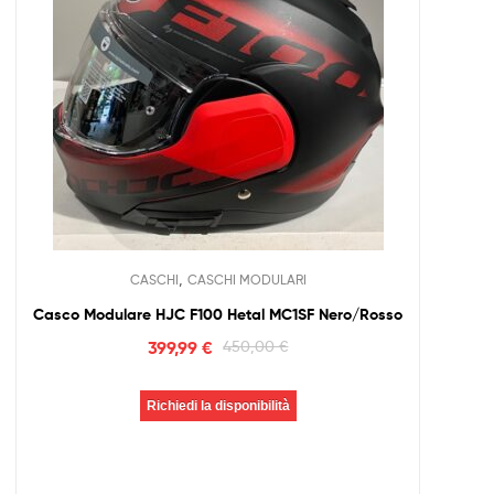
,
CASCHI
CASCHI MODULARI
Casco Modulare HJC F100 Hetal MC1SF Nero/Rosso
399,99
€
450,00
€
Richiedi la disponibilità