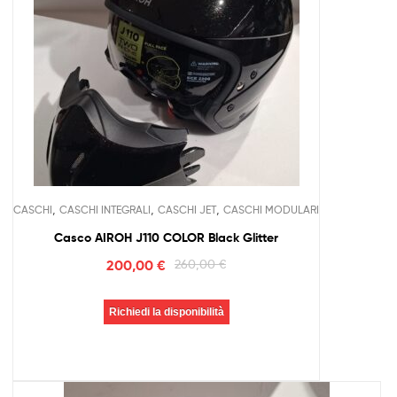
,
,
,
CASCHI
CASCHI INTEGRALI
CASCHI JET
CASCHI MODULARI
Casco AIROH J110 COLOR Black Glitter
200,00
€
260,00
€
Richiedi la disponibilità