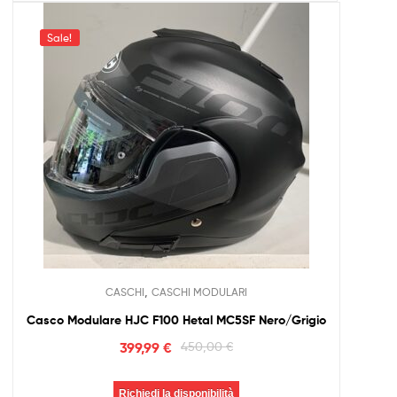
Sale!
,
CASCHI
CASCHI MODULARI
Casco Modulare HJC F100 Hetal MC5SF Nero/Grigio
399,99
€
450,00
€
Richiedi la disponibilità