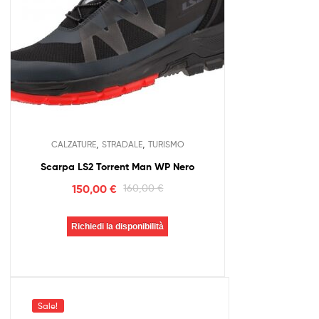
,
,
CALZATURE
STRADALE
TURISMO
Scarpa LS2 Torrent Man WP Nero
150,00
€
160,00
€
Richiedi la disponibilità
Sale!