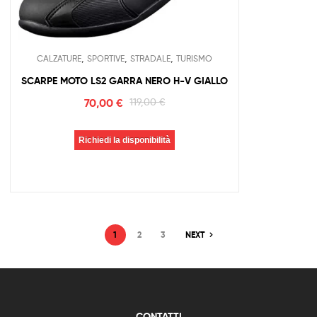
,
,
,
CALZATURE
SPORTIVE
STRADALE
TURISMO
SCARPE MOTO LS2 GARRA NERO H-V GIALLO
70,00
€
119,00
€
Richiedi la disponibilità
1
2
3
NEXT
CONTATTI