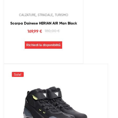
,
,
CALZATURE
STRADALE
TURISMO
Scarpa Dainese HERIAN AIR Man Black
169,99
€
180,00
€
Richiedi la disponibilità
Sale!