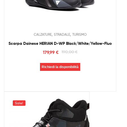
,
,
CALZATURE
STRADALE
TURISMO
Scarpa Dainese HERIAN D-WP Black/White/Yellow-Fluo
179,99
€
190,00
€
Richiedi la disponibilità
Sale!