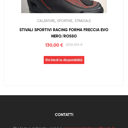
,
,
CALZATURE
SPORTIVE
STRADALE
STIVALI SPORTIVI RACING FORMA FRECCIA EVO
NERO/ROSSO
130,00
€
200,00
€
Richiedi la disponibilità
CONTATTI