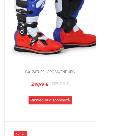
,
CALZATURE
CROSS/ENDURO
219,99
€
255,00
€
Richiedi la disponibilità
Sale!