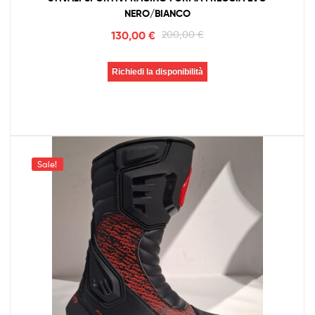
NERO/BIANCO
130,00
€
200,00
€
Richiedi la disponibilità
Sale!