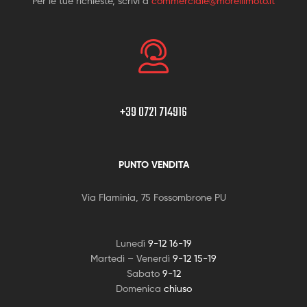
Per le tue richieste, scrivi a
commerciale@morellimoto.it
+39 0721 714916
PUNTO VENDITA
Via Flaminia, 75 Fossombrone PU
Lunedì
9-12 16-19
Martedì – Venerdì
9-12 15-19
Sabato
9-12
Domenica
chiuso