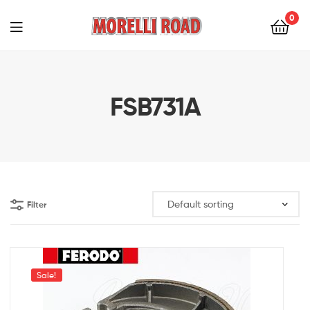
0
Morelli
Moto
FSB731A
Filter
Sale!