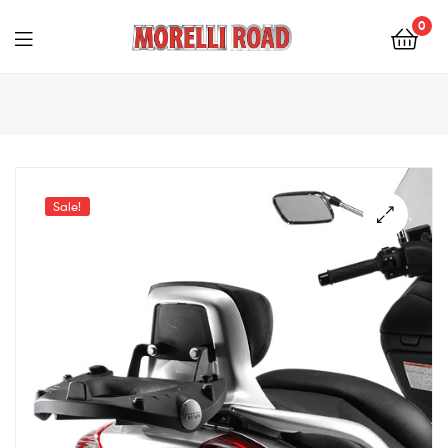
0
Morelli
Moto
Sale!
🔍