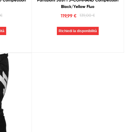
 Competition
Pantaloni JUST1 J-COMMAND Competition
Black/Yellow Fluo
0
€
119,99
€
139,00
€
ità
Richiedi la disponibilità