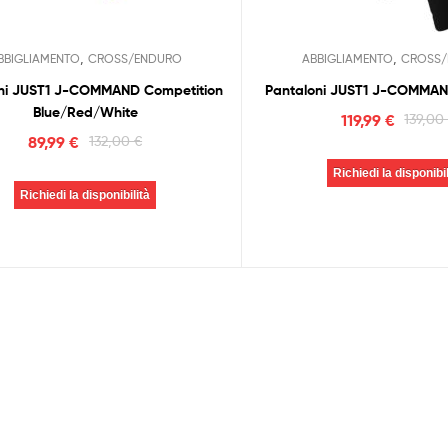
,
,
BBIGLIAMENTO
CROSS/ENDURO
ABBIGLIAMENTO
CROSS/
ni JUST1 J-COMMAND Competition
Pantaloni JUST1 J-COMMAND
Blue/Red/White
119,99
€
139,0
89,99
€
132,00
€
Richiedi la disponibil
Richiedi la disponibilità