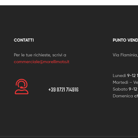
CONTATTI
PUNTO VEND
Per le tue richieste, scrivi a
Via Flaminia
commerciale@morellimoto.it
Lunedì
9-12 
Martedì – V
+39 0721 714916
Sabato
9-12
Domenica
c