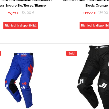
a Just1 J-COMMAND Competition
Pantaloni JUST1 J-COMMAND
oss Enduro Blu/Rosso/Bianco
Black/Orange.
39,99
€
54,00
€
119,99
€
139,0
Richiedi la disponibilità
Richiedi la disponibil
Sale!