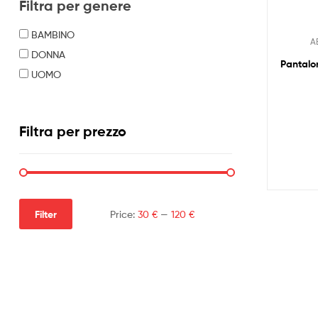
Filtra per genere
BAMBINO
A
DONNA
Pantalo
UOMO
Filtra per prezzo
Filter
Price:
30 €
—
120 €