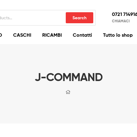
0721 71491
Search
CHIAMACI
O
CASCHI
RICAMBI
Contatti
Tutto lo shop
J-COMMAND