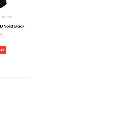
ENDURO
 Solid Black
0
€
ità