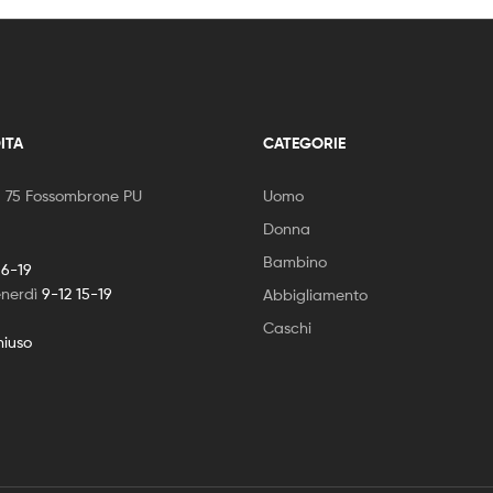
ITA
CATEGORIE
, 75 Fossombrone PU
Uomo
Donna
Bambino
16-19
enerdì
9-12 15-19
Abbigliamento
Caschi
hiuso