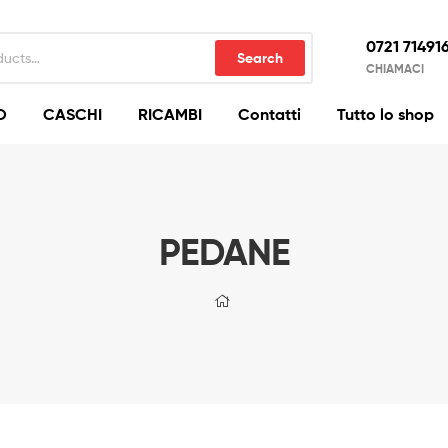
0721 71491
Search
CHIAMACI
O
CASCHI
RICAMBI
Contatti
Tutto lo shop
PEDANE