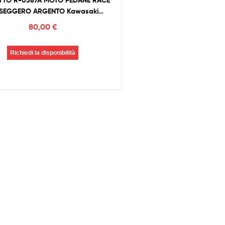
TTO R-0387A MOTO PEDANE RACE
SEGGERO ARGENTO Kawasaki
Z1000/Ninja 600/636
80,00
€
Richiedi la disponibilità