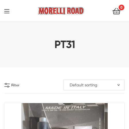
0
Morelli
Moto
PT31
Filter