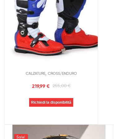
,
CALZATURE
CROSS/ENDURO
219,99
€
255,00
€
Richiedi la disponibilità
Sale!