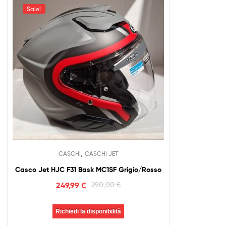
Sale!
,
CASCHI
CASCHI JET
Casco Jet HJC F31 Bask MC1SF Grigio/Rosso
249,99
€
290,00
€
Richiedi la disponibilità