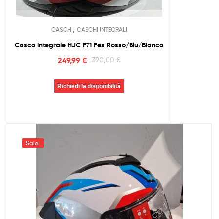
,
CASCHI
CASCHI INTEGRALI
Casco integrale HJC F71 Fes Rosso/Blu/Bianco
249,99
€
390,00
€
Richiedi la disponibilità
Sale!