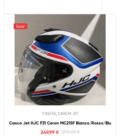
Sale!
,
CASCHI
CASCHI JET
Casco Jet HJC F31 Ceron MC21SF Bianco/Rosso/Blu
249,99
€
290,00
€