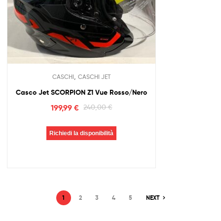
,
CASCHI
CASCHI JET
Casco Jet SCORPION Z1 Vue Rosso/Nero
199,99
€
240,00
€
Richiedi la disponibilità
1
2
3
4
5
NEXT