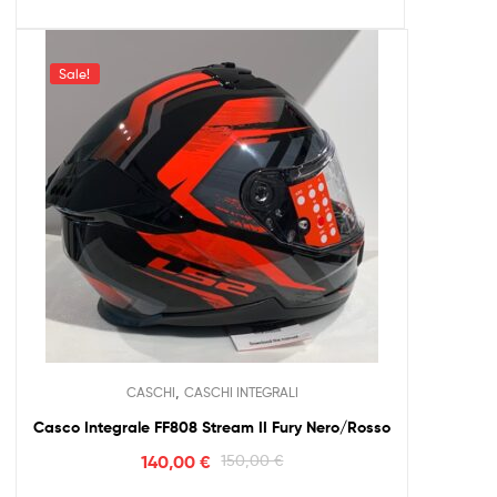
Sale!
,
CASCHI
CASCHI INTEGRALI
Casco Integrale FF808 Stream II Fury Nero/Rosso
140,00
€
150,00
€