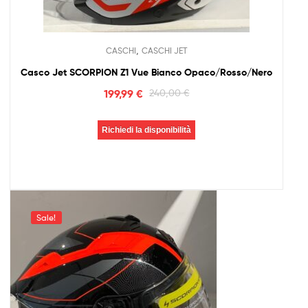
,
CASCHI
CASCHI JET
Casco Jet SCORPION Z1 Vue Bianco Opaco/Rosso/Nero
199,99
€
240,00
€
Richiedi la disponibilità
Sale!