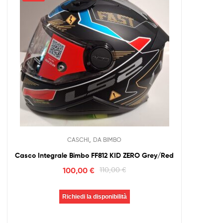
,
CASCHI
DA BIMBO
Casco Integrale Bimbo FF812 KID ZERO Grey/Red
100,00
€
110,00
€
Richiedi la disponibilità