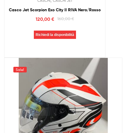
,
CASCHI
CASCHI JET
Casco Jet Scorpion Exo City II RIVA Nero/Rosso
120,00
€
160,00
€
Richiedi la disponibilità
Sale!