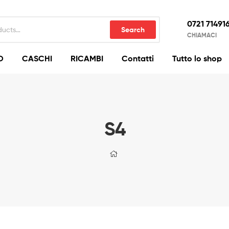
0721 71491
Search
CHIAMACI
O
CASCHI
RICAMBI
Contatti
Tutto lo shop
S4