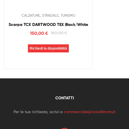
,
,
CALZATURE
STRADALE
TURISMO
Scarpa TCX DARTWOOD TEX Black/White
150,00
€
160,00
€
Richiedi la disponibilità
CONTATTI
Per le tue richieste, scrivi a
commerciale@morellimoto.it