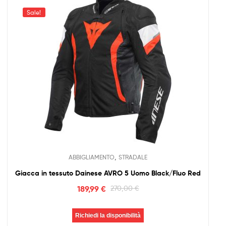
Sale!
,
ABBIGLIAMENTO
STRADALE
Giacca in tessuto Dainese AVRO 5 Uomo Black/Fluo Red
189,99
€
270,00
€
Richiedi la disponibilità