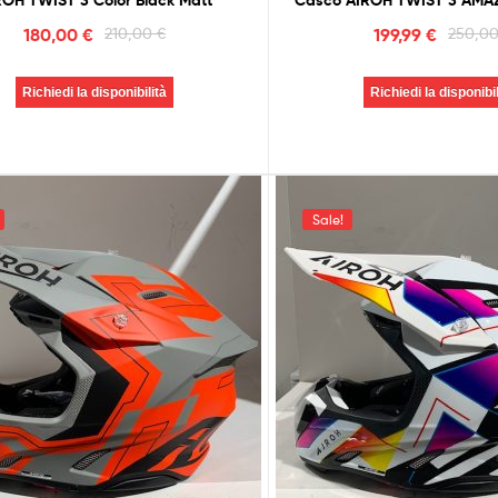
ROH TWIST 3 Color Black Matt
Casco AIROH TWIST 3 AMA
180,00
€
210,00
€
199,99
€
250,0
Richiedi la disponibilità
Richiedi la disponibil
Sale!