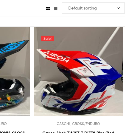
Sale!
,
URO
CASCHI
CROSS/ENDURO