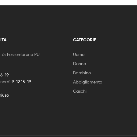
ITA
CATEGORIE
, 75 Fossombrone PU
Uomo
Donna
Bambino
16-19
enerdì
9-12 15-19
Abbigliamento
Caschi
hiuso