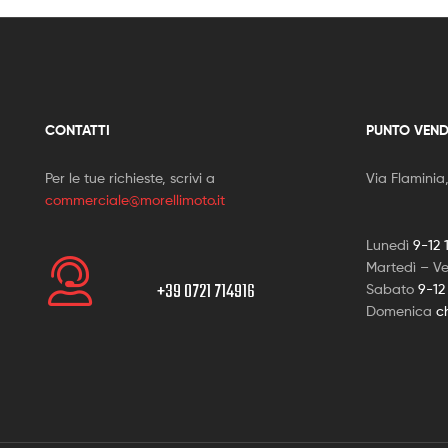
CONTATTI
PUNTO VEND
Per le tue richieste, scrivi a
Via Flaminia
commerciale@morellimoto.it
Lunedì
9-12 
Martedì – V
+39 0721 714916
Sabato
9-12
Domenica
c