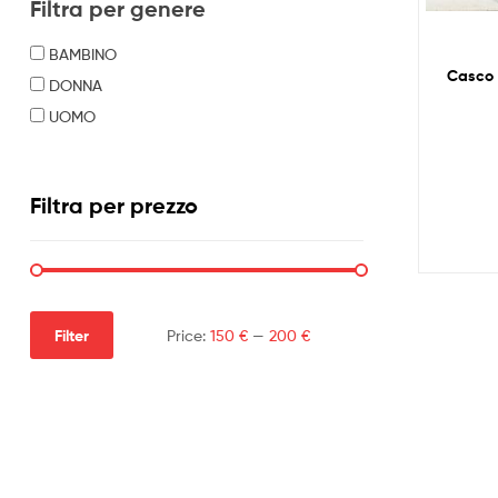
Filtra per genere
BAMBINO
Casco 
DONNA
UOMO
Filtra per prezzo
Filter
Price:
150 €
—
200 €