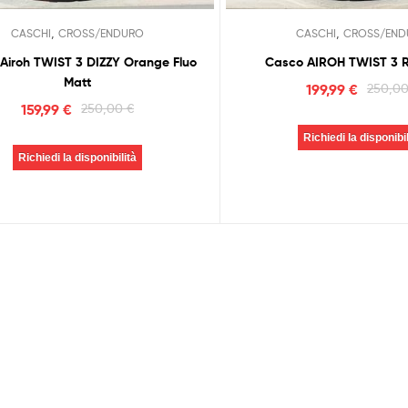
,
,
CASCHI
CROSS/ENDURO
CASCHI
CROSS/END
Airoh TWIST 3 DIZZY Orange Fluo
Casco AIROH TWIST 3
Matt
199,99
€
250,0
159,99
€
250,00
€
Richiedi la disponibil
Richiedi la disponibilità