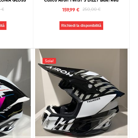
ZONIA GLOSS
Casco Airoh TWIST 3 DIZZY Blue/Red
0
€
159,99
€
250,00
€
ità
Richiedi la disponibilità
Sale!