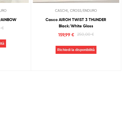
,
URO
CASCHI
CROSS/ENDURO
 RAINBOW
Casco AIROH TWIST 3 THUNDER
Black/White Gloss
0
€
159,99
€
250,00
€
ità
Richiedi la disponibilità