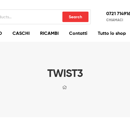
0721 71491
Search
CHIAMACI
O
CASCHI
RICAMBI
Contatti
Tutto lo shop
TWIST3