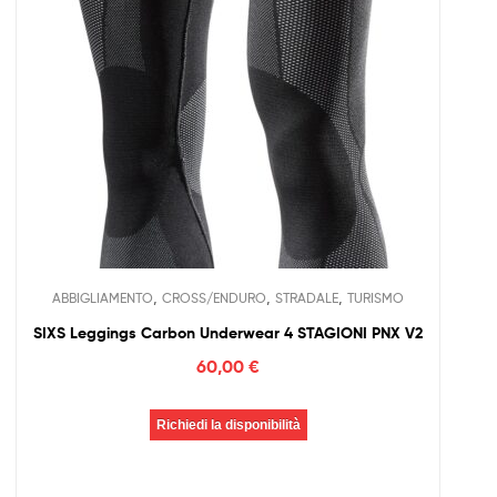
,
,
,
ABBIGLIAMENTO
CROSS/ENDURO
STRADALE
TURISMO
SIXS Leggings Carbon Underwear 4 STAGIONI PNX V2
60,00
€
Richiedi la disponibilità