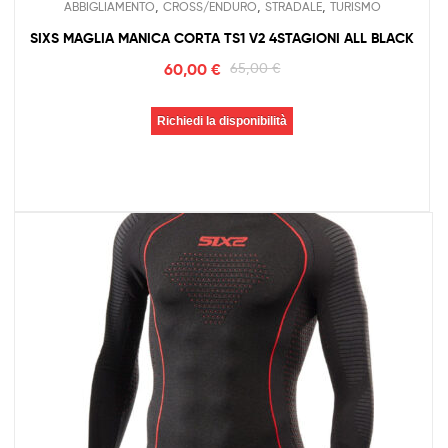
,
,
,
ABBIGLIAMENTO
CROSS/ENDURO
STRADALE
TURISMO
SIXS MAGLIA MANICA CORTA TS1 V2 4STAGIONI ALL BLACK
60,00
€
65,00
€
Richiedi la disponibilità