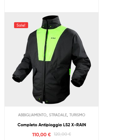
Sale!
,
,
ABBIGLIAMENTO
STRADALE
TURISMO
Completo Antipioggia LS2 X-RAIN
110,00
€
120,00
€