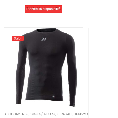
Richiedi la disponibilità
Sale!
,
,
,
ABBIGLIAMENTO
CROSS/ENDURO
STRADALE
TURISMO