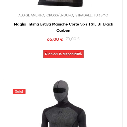
,
,
,
ABBIGLIAMENTO
CROSS/ENDURO
STRADALE
TURISMO
Maglia Intima Estiva Maniche Corte Sixs TS1L BT Black
Carbon
65,00
€
70,00
€
Richiedi la disponibilità
Sale!