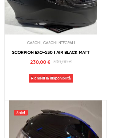
,
CASCHI
CASCHI INTEGRALI
SCORPION EXO-530 I AIR BLACK MATT
230,00
€
300,00
€
Richiedi la disponibilità
Sale!