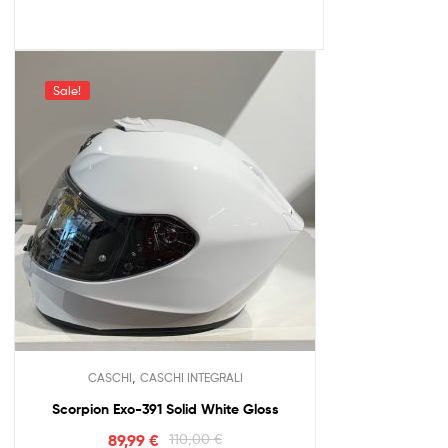
Sale!
,
CASCHI
CASCHI INTEGRALI
Scorpion Exo-391 Solid White Gloss
89,99
€
110,00
€