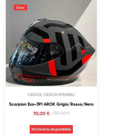
Sale!
,
CASCHI
CASCHI INTEGRALI
Scorpion Exo-391 AROK Grigio/Rosso/Nero
70,00
€
130,00
€
Richiedi la disponibilità