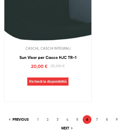
,
CASCHI
CASCHI INTEGRALI
Sun Visor per Casco HJC TR-1
20,00
€
25,00
€
Richiedi la disponibilità
PREVIOUS
1
2
3
4
5
6
7
8
9
NEXT