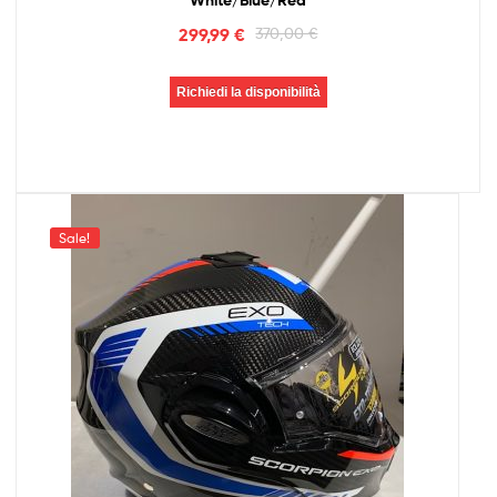
White/Blue/Red
299,99
€
370,00
€
Richiedi la disponibilità
Sale!