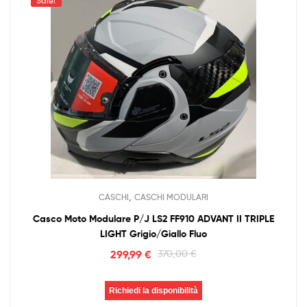
Sale!
,
CASCHI
CASCHI MODULARI
Casco Moto Modulare P/J LS2 FF910 ADVANT II TRIPLE
LIGHT Grigio/Giallo Fluo
299,99
€
370,00
€
Richiedi la disponibilità