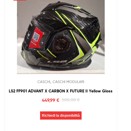
,
CASCHI
CASCHI MODULARI
LS2 FF901 ADVANT X CARBON X FUTURE II Yellow Gloss
449,99
€
500,00
€
Richiedi la disponibilità