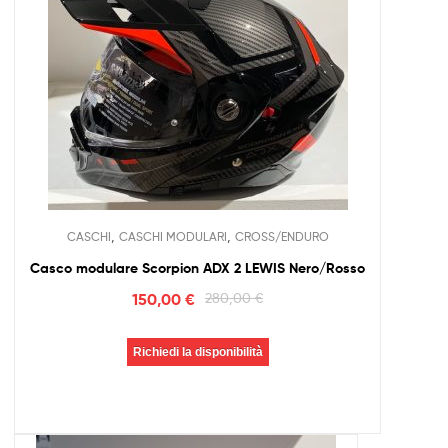
,
,
CASCHI
CASCHI MODULARI
CROSS/ENDURO
Casco modulare Scorpion ADX 2 LEWIS Nero/Rosso
150,00
€
280,00
€
Richiedi la disponibilità