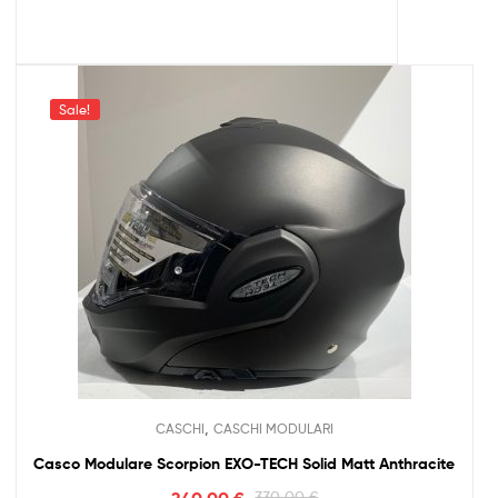
Sale!
,
CASCHI
CASCHI MODULARI
Casco Modulare Scorpion EXO-TECH Solid Matt Anthracite
240,00
€
330,00
€