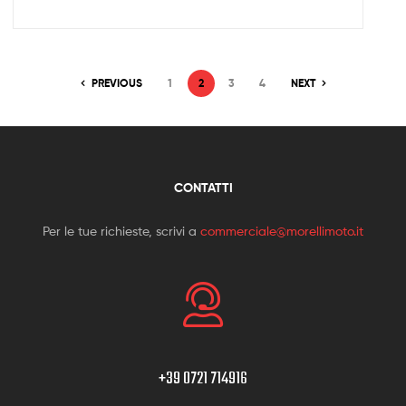
PREVIOUS
1
2
3
4
NEXT
CONTATTI
Per le tue richieste, scrivi a
commerciale@morellimoto.it
+39 0721 714916