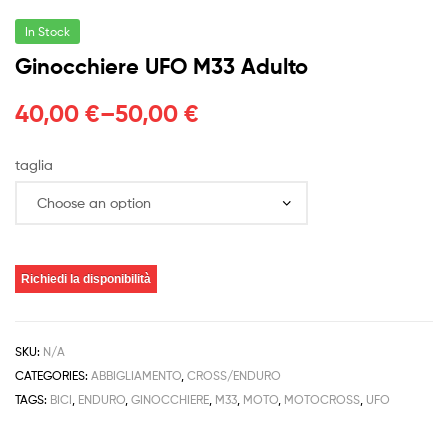
In Stock
Ginocchiere UFO M33 Adulto
40,00
€
–
50,00
€
taglia
Richiedi la disponibilità
SKU:
N/A
CATEGORIES:
ABBIGLIAMENTO
,
CROSS/ENDURO
TAGS:
BICI
,
ENDURO
,
GINOCCHIERE
,
M33
,
MOTO
,
MOTOCROSS
,
UFO