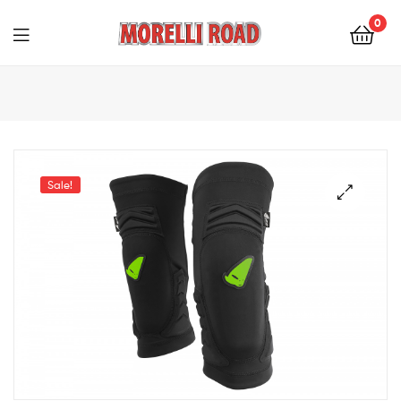
0
Morelli
Moto
Sale!
🔍