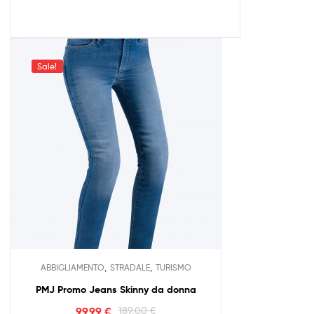
Sale!
,
,
ABBIGLIAMENTO
STRADALE
TURISMO
PMJ Promo Jeans Skinny da donna
99,99
€
189,00
€