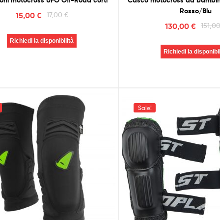
oni motocross UFO Off-Road corti
Casco motocross da bambi
Rosso/Blu
15,00
€
17,00
€
130,00
€
151,0
Richiedi la disponibilità
Richiedi la disponibil
Sale!