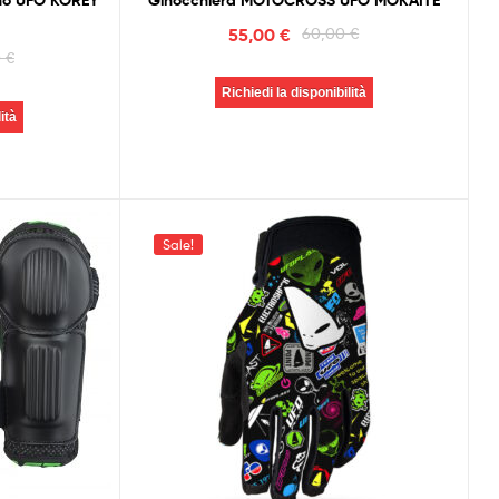
no UFO KOREY
Ginocchiera MOTOCROSS UFO MOKAITE
55,00
€
60,00
€
0
€
Richiedi la disponibilità
ità
Sale!