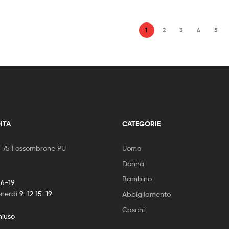
1
2
3
4
5
ITA
CATEGORIE
, 75 Fossombrone PU
Uomo
Donna
Bambino
16-19
enerdì
9-12 15-19
Abbigliamento
Caschi
hiuso