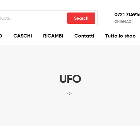
0721 71491
Search
CHIAMACI
O
CASCHI
RICAMBI
Contatti
Tutto lo shop
UFO