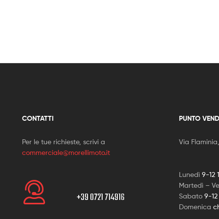
CONTATTI
PUNTO VEND
Per le tue richieste, scrivi a
Via Flaminia
commerciale@morellimoto.it
Lunedì
9-12 
Martedì – V
+39 0721 714916
Sabato
9-12
Domenica
c