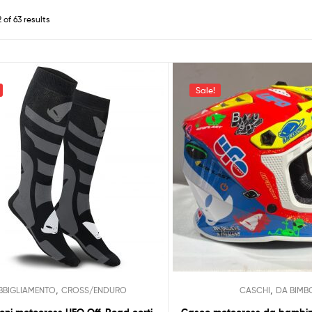
 of 63 results
Sale!
,
,
BBIGLIAMENTO
CROSS/ENDURO
CASCHI
DA BIMB