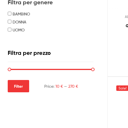
Filtra per genere
BAMBINO
A
DONNA
G
UOMO
Filtra per prezzo
Filter
Price:
10 €
—
270 €
Sale!