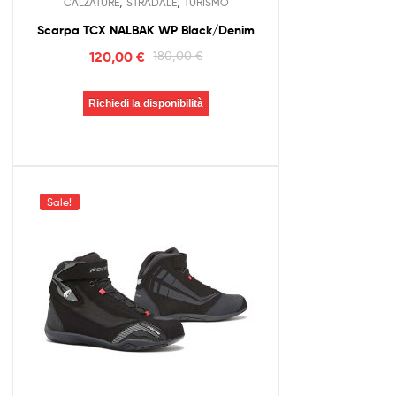
,
,
CALZATURE
STRADALE
TURISMO
Scarpa TCX NALBAK WP Black/Denim
120,00
€
180,00
€
Richiedi la disponibilità
Sale!