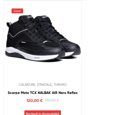
Sale!
,
,
CALZATURE
STRADALE
TURISMO
Scarpe Moto TCX NALBAK AIR Nero Reflex
120,00
€
170,00
€
Richiedi la disponibilità