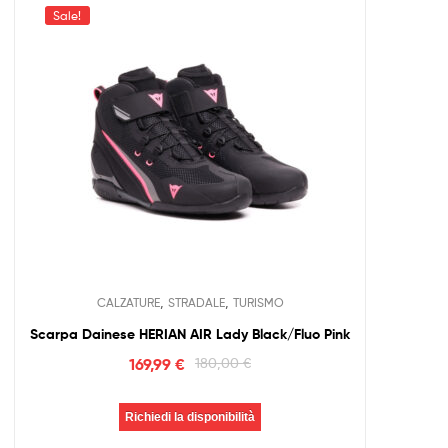
Sale!
,
,
CALZATURE
STRADALE
TURISMO
Scarpa Dainese HERIAN AIR Lady Black/Fluo Pink
169,99
€
180,00
€
Richiedi la disponibilità