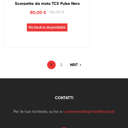
Scarpetta da moto TCX Pulse Nero
80,00
€
136,00
€
Richiedi la disponibilità
1
2
NEXT
CONTATTI
Per le tue richieste, scrivi a
commerciale@morellimoto.it