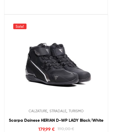
Sale!
,
,
CALZATURE
STRADALE
TURISMO
Scarpa Dainese HERIAN D-WP LADY Black/White
179,99
€
190,00
€