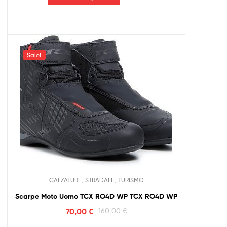
Sale!
,
,
CALZATURE
STRADALE
TURISMO
Scarpe Moto Uomo TCX RO4D WP TCX RO4D WP
70,00
€
160,00
€