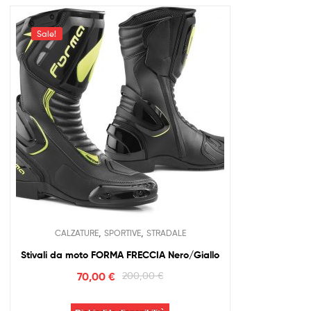
Sale!
,
,
CALZATURE
SPORTIVE
STRADALE
Stivali da moto FORMA FRECCIA Nero/Giallo
70,00
€
200,00
€