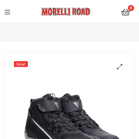
0
Morelli
Moto
Sale!
🔍