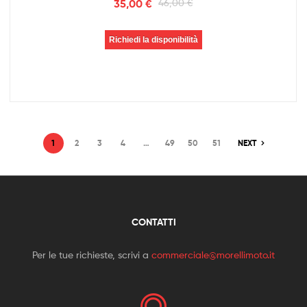
35,00
€
46,00
€
Richiedi la disponibilità
1
2
3
4
…
49
50
51
NEXT
CONTATTI
Per le tue richieste, scrivi a
commerciale@morellimoto.it