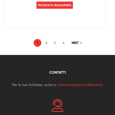
Richiedi la disponibilità
1
2
3
4
NEXT
CONTATTI
Per le tue richieste, scrivi a
commerciale@morellimoto.it