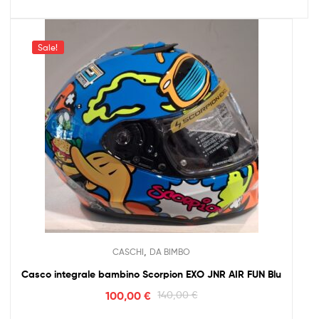
Sale!
,
CASCHI
DA BIMBO
Casco integrale bambino Scorpion EXO JNR AIR FUN Blu
100,00
€
140,00
€