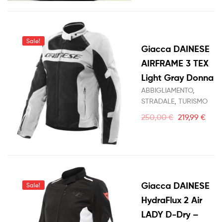
Sale!
Giacca DAINESE
AIRFRAME 3 TEX
Light Gray Donna
ABBIGLIAMENTO
,
STRADALE
,
TURISMO
250,00
€
219,99
€
Giacca DAINESE
Sale!
HydraFlux 2 Air
LADY D-Dry –