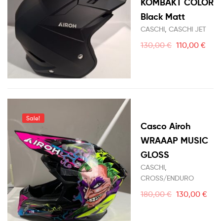
KOMBAKT COLOR
Black Matt
CASCHI
,
CASCHI JET
130,00
€
110,00
€
Sale!
Casco Airoh
WRAAAP MUSIC
GLOSS
CASCHI
,
CROSS/ENDURO
180,00
€
130,00
€