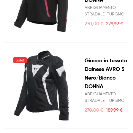
ABBIGLIAMENTO
,
STRADALE
,
TURISMO
270,00
€
229,99
€
Giacca in tessuto
Sale!
Dainese AVRO 5
Nero/Bianco
DONNA
ABBIGLIAMENTO
,
STRADALE
,
TURISMO
270,00
€
189,99
€