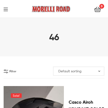
0
Morelli
Moto
46
Filter
Sale!
Casco Airoh