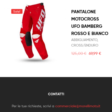
PANTALONE
Sale!
MOTOCROSS
UFO BAMBERG
ROSSO E BIANCO
ABBIGLIAMENTO
,
CROSS/ENDURO
125,00
€
69,99
€
CONTATTI
Per le tue richieste, scrivi a
commerciale@morellimoto.it