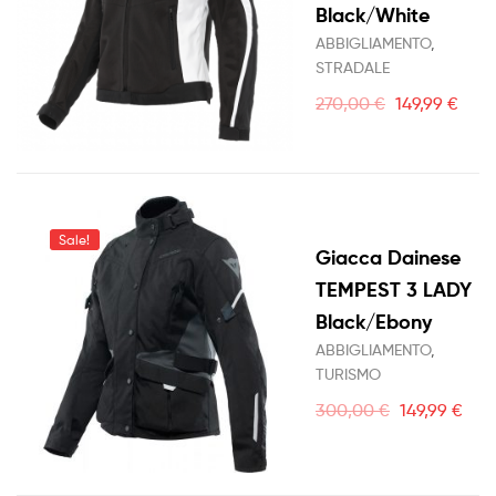
Black/White
ABBIGLIAMENTO
,
STRADALE
270,00
€
149,99
€
Sale!
Giacca Dainese
TEMPEST 3 LADY
Black/Ebony
ABBIGLIAMENTO
,
TURISMO
300,00
€
149,99
€