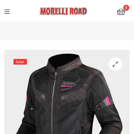
0
Morelli
Moto
Sale!
🔍