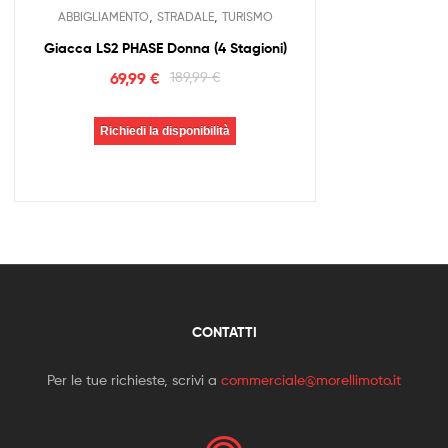
,
,
ABBIGLIAMENTO
STRADALE
TURISMO
Giacca LS2 PHASE Donna (4 Stagioni)
69,99
€
189,99
€
Richiedi la disponibilità
CONTATTI
Per le tue richieste, scrivi a
commerciale@morellimoto.it