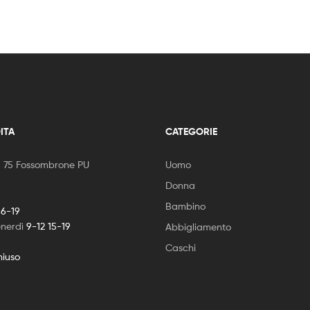
ITA
CATEGORIE
, 75 Fossombrone PU
Uomo
Donna
Bambino
16-19
enerdì
9-12 15-19
Abbigliamento
Caschi
hiuso