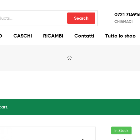
0721 71491
Search
CHIAMACI
O
CASCHI
RICAMBI
Contatti
Tutto lo shop
cart.
In Stock