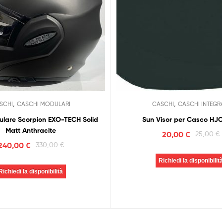
,
,
SCHI
CASCHI MODULARI
CASCHI
CASCHI INTEGR
lare Scorpion EXO-TECH Solid
Sun Visor per Casco HJC
Matt Anthracite
20,00
€
25,00
€
240,00
€
330,00
€
Richiedi la disponibilit
Richiedi la disponibilità