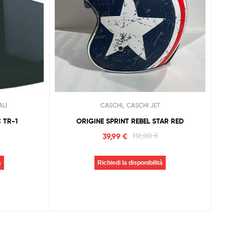
,
ALI
CASCHI
CASCHI JET
 TR-1
ORIGINE SPRINT REBEL STAR RED
39,99
€
112,00
€
à
Richiedi la disponibilità