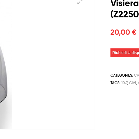
Visier
(Z2250
🔍
20,00
€
Richiedi la disp
CATEGORIES:
CA
TAGS:
10.7
,
GIVI
,