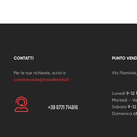
CONTATTI
PUNTO VEND
Per le tue richieste, scrivi a
Via Flaminia
commerciale@morellimoto.it
Lunedì
9-12 
Martedì – V
+39 0721 714916
Sabato
9-12
Domenica
c