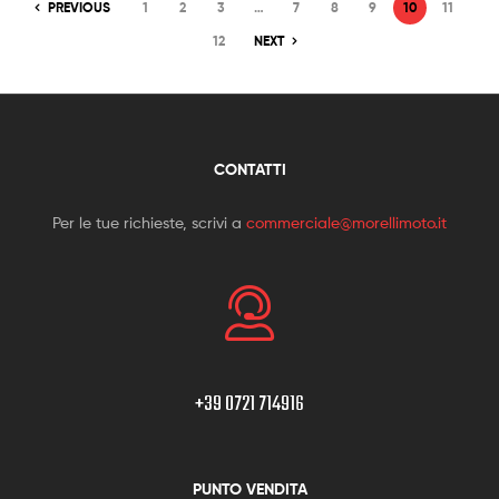
PREVIOUS
1
2
3
…
7
8
9
10
11
12
NEXT
CONTATTI
Per le tue richieste, scrivi a
commerciale@morellimoto.it
+39 0721 714916
PUNTO VENDITA