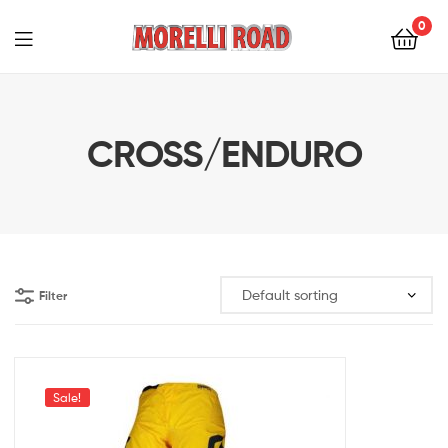
0
Morelli
Moto
CROSS/ENDURO
Filter
Sale!