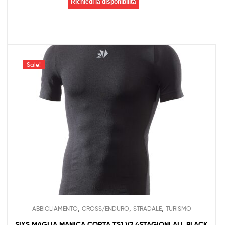
Richiedi la disponibilità
Sale!
,
,
,
ABBIGLIAMENTO
CROSS/ENDURO
STRADALE
TURISMO
SIXS MAGLIA MANICA CORTA TS1 V2 4STAGIONI ALL BLACK