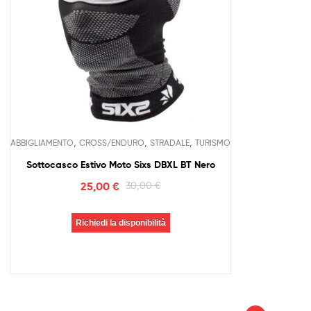
,
,
,
ABBIGLIAMENTO
CROSS/ENDURO
STRADALE
TURISMO
Sottocasco Estivo Moto Sixs DBXL BT Nero
25,00
€
30,00
€
Richiedi la disponibilità