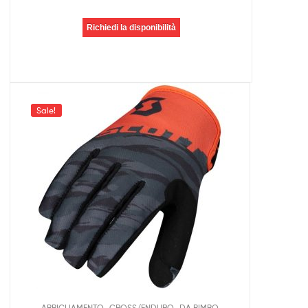
Richiedi la disponibilità
Sale!
,
,
ABBIGLIAMENTO
CROSS/ENDURO
DA BIMBO