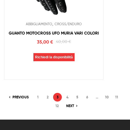
,
ABBIGLIAMENTO
CROSS/ENDURO
GUANTO MOTOCROSS UFO MURIA VARI COLORI
35,00
€
40,00
€
Richiedi la disponibilità
PREVIOUS
1
2
3
4
5
6
…
10
11
12
NEXT