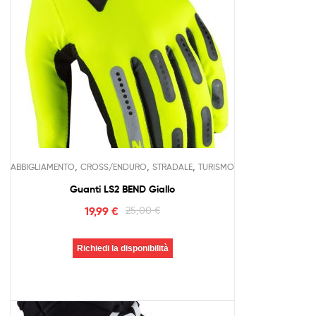
,
,
,
ABBIGLIAMENTO
CROSS/ENDURO
STRADALE
TURISMO
Guanti LS2 BEND Giallo
19,99
€
25,00
€
Richiedi la disponibilità