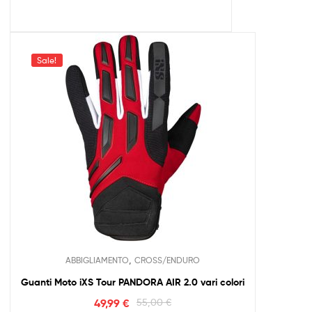
Sale!
,
ABBIGLIAMENTO
CROSS/ENDURO
Guanti Moto iXS Tour PANDORA AIR 2.0 vari colori
49,99
€
55,00
€