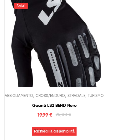
Sale!
,
,
,
ABBIGLIAMENTO
CROSS/ENDURO
STRADALE
TURISMO
Guanti LS2 BEND Nero
19,99
€
25,00
€
Richiedi la disponibilità