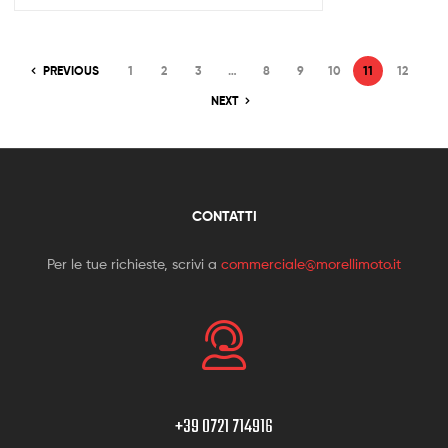
PREVIOUS
1
2
3
…
8
9
10
11
12
NEXT
CONTATTI
Per le tue richieste, scrivi a
commerciale@morellimoto.it
+39 0721 714916