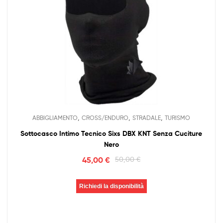
,
,
,
ABBIGLIAMENTO
CROSS/ENDURO
STRADALE
TURISMO
Sottocasco Intimo Tecnico Sixs DBX KNT Senza Cuciture
Nero
45,00
€
50,00
€
Richiedi la disponibilità