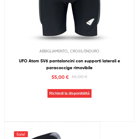
,
ABBIGLIAMENTO
CROSS/ENDURO
UFO Atom SV6 pantaloncini con supporti laterali e
paracoccige rimovibile
55,00
€
65,00
€
Richiedi la disponibilità
Sale!