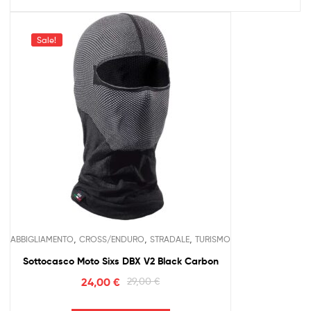
Sale!
,
,
,
ABBIGLIAMENTO
CROSS/ENDURO
STRADALE
TURISMO
Sottocasco Moto Sixs DBX V2 Black Carbon
24,00
€
29,00
€