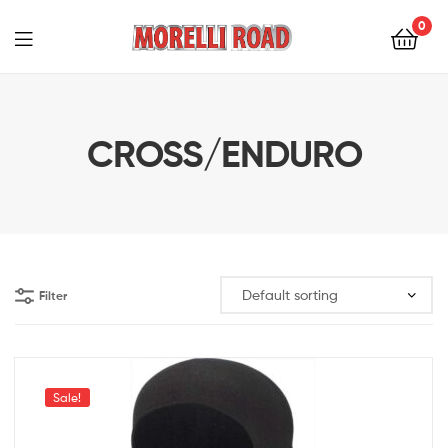
0
Morelli
Moto
CROSS/ENDURO
Filter
Sale!